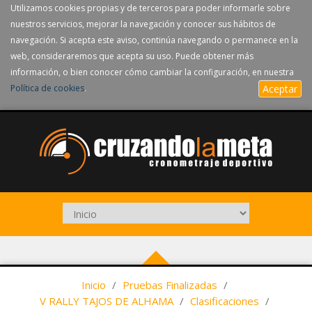
Utilizamos cookies propias y de terceros para poder informarle sobre
nuestros servicios, mejorar la navegación y conocer sus hábitos de
navegación. Si acepta este aviso, continúa navegando o permanece en la
web, consideraremos que acepta su uso. Puede obtener más
información, o bien conocer cómo cambiar la configuración, en nuestra
Política de cookies
.
Aceptar
Inicio
/
Pruebas Finalizadas
/
V RALLY TAJOS DE ALHAMA
/
Clasificaciones
/