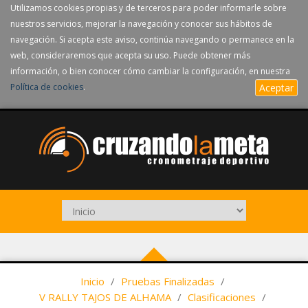
Utilizamos cookies propias y de terceros para poder informarle sobre
nuestros servicios, mejorar la navegación y conocer sus hábitos de
navegación. Si acepta este aviso, continúa navegando o permanece en la
web, consideraremos que acepta su uso. Puede obtener más
información, o bien conocer cómo cambiar la configuración, en nuestra
Política de cookies
.
Aceptar
Inicio
/
Pruebas Finalizadas
/
V RALLY TAJOS DE ALHAMA
/
Clasificaciones
/