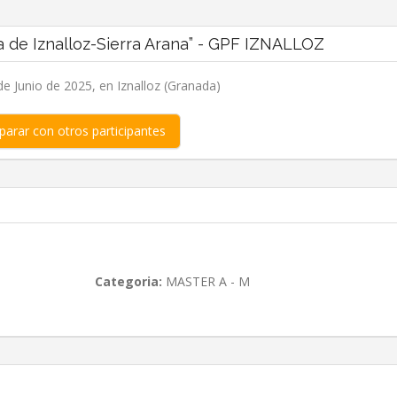
a de Iznalloz-Sierra Arana” - GPF IZNALLOZ
e Junio de 2025, en Iznalloz (Granada)
arar con otros participantes
Categoria:
MASTER A - M