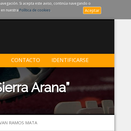
navegación. Si acepta este aviso, continúa navegando o
 en nuestra
Política de cookies
.
Aceptar
CONTACTO
IDENTIFICARSE
ierra Arana”
 IVAN RAMOS MATA