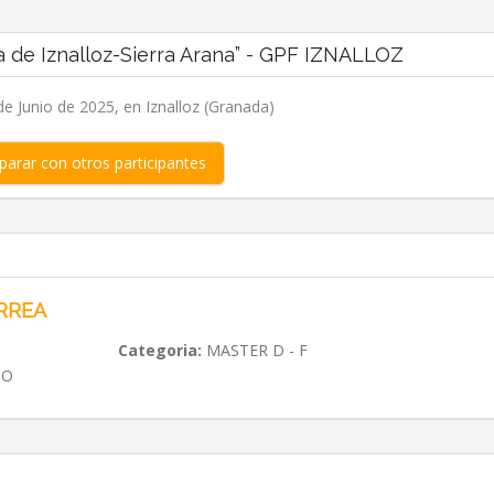
a de Iznalloz-Sierra Arana” - GPF IZNALLOZ
e Junio de 2025, en Iznalloz (Granada)
arar con otros participantes
RREA
Categoria:
MASTER D - F
TO