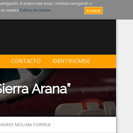
navegación. Si acepta este aviso, continúa navegando o
 en nuestra
Política de cookies
.
Aceptar
CONTACTO
IDENTIFICARSE
ierra Arana”
 INGRID MOLINA CORREA