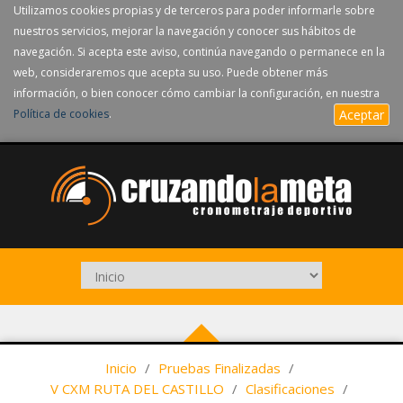
Utilizamos cookies propias y de terceros para poder informarle sobre
nuestros servicios, mejorar la navegación y conocer sus hábitos de
navegación. Si acepta este aviso, continúa navegando o permanece en la
web, consideraremos que acepta su uso. Puede obtener más
información, o bien conocer cómo cambiar la configuración, en nuestra
Política de cookies
.
Aceptar
Inicio
/
Pruebas Finalizadas
/
V CXM RUTA DEL CASTILLO
/
Clasificaciones
/