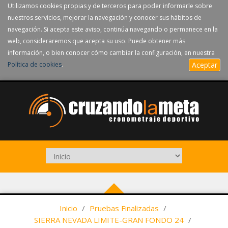
Utilizamos cookies propias y de terceros para poder informarle sobre
nuestros servicios, mejorar la navegación y conocer sus hábitos de
navegación. Si acepta este aviso, continúa navegando o permanece en la
web, consideraremos que acepta su uso. Puede obtener más
información, o bien conocer cómo cambiar la configuración, en nuestra
Política de cookies
.
Aceptar
Inicio
/
Pruebas Finalizadas
/
SIERRA NEVADA LIMITE-GRAN FONDO 24
/