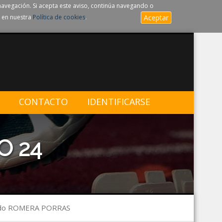
navegación. Si acepta este aviso, continúa navegando o
 en nuestra
Política de cookies
.
Aceptar
CONTACTO
IDENTIFICARSE
O 24
ndo ROMERA PORRAS