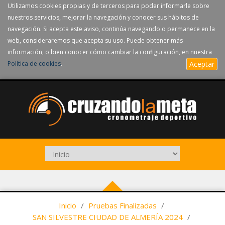
Utilizamos cookies propias y de terceros para poder informarle sobre
nuestros servicios, mejorar la navegación y conocer sus hábitos de
navegación. Si acepta este aviso, continúa navegando o permanece en la
web, consideraremos que acepta su uso. Puede obtener más
información, o bien conocer cómo cambiar la configuración, en nuestra
Política de cookies
.
Aceptar
Inicio
/
Pruebas Finalizadas
/
SAN SILVESTRE CIUDAD DE ALMERÍA 2024
/