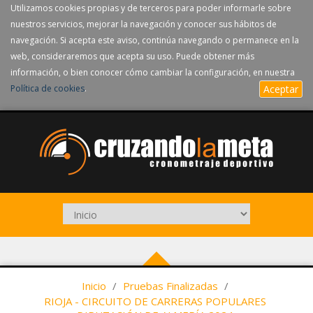
Utilizamos cookies propias y de terceros para poder informarle sobre
nuestros servicios, mejorar la navegación y conocer sus hábitos de
navegación. Si acepta este aviso, continúa navegando o permanece en la
web, consideraremos que acepta su uso. Puede obtener más
información, o bien conocer cómo cambiar la configuración, en nuestra
Política de cookies
.
Aceptar
Inicio
/
Pruebas Finalizadas
/
RIOJA - CIRCUITO DE CARRERAS POPULARES