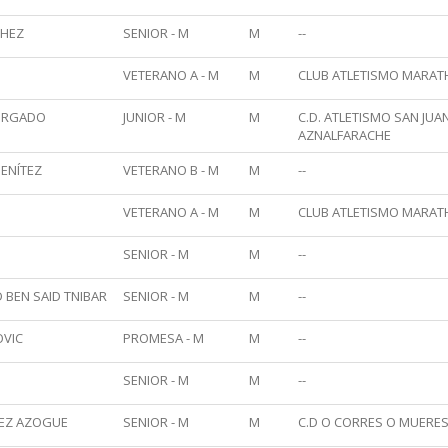
CHEZ
SENIOR - M
M
--
VETERANO A - M
M
CLUB ATLETISMO MARA
ORGADO
JUNIOR - M
M
C.D. ATLETISMO SAN JUA
AZNALFARACHE
ENÍTEZ
VETERANO B - M
M
--
VETERANO A - M
M
CLUB ATLETISMO MARA
SENIOR - M
M
--
 BEN SAID TNIBAR
SENIOR - M
M
--
OVIC
PROMESA - M
M
--
SENIOR - M
M
--
EZ AZOGUE
SENIOR - M
M
C.D O CORRES O MUERE