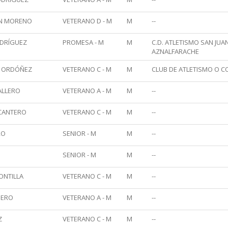
ÉN MORENO
VETERANO D - M
M
--
ODRÍGUEZ
PROMESA - M
M
C.D. ATLETISMO SAN JUA
AZNALFARACHE
S ORDÓÑEZ
VETERANO C - M
M
CLUB DE ATLETISMO O 
ALLERO
VETERANO A - M
M
--
 CANTERO
VETERANO C - M
M
--
RO
SENIOR - M
M
--
SENIOR - M
M
--
ONTILLA
VETERANO C - M
M
--
MERO
VETERANO A - M
M
--
Z
VETERANO C - M
M
--