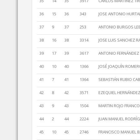
35
14
35
3917
CARLOS MARTÍNEZ TI
36
15
36
343
JOSE ANTONIO HURTA
37
9
37
253
ANTONIO BURGOS LEB
38
16
38
3314
JOSE LUIS SANCHEZ R
39
17
39
3617
ANTONIO FERNÁNDEZ
40
10
40
1366
JOSÉ JOAQUÍN ROMER
41
7
41
1364
SEBASTIÁN RUBIO CA
42
8
42
3571
EZEQUIEL HERNÁNDEZ
43
9
43
1504
MARTIN ROJO FRANCO
44
2
44
2224
JUAN MANUEL RODRÍG
45
10
45
2746
FRANCISCO MANUEL 