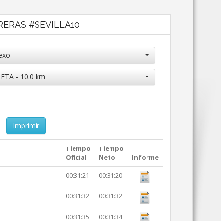
RRERAS #SEVILLA10
exo
ETA - 10.0 km
Imprimir
Tiempo
Tiempo
Oficial
Neto
Informe
00:31:21
00:31:20
00:31:32
00:31:32
00:31:35
00:31:34