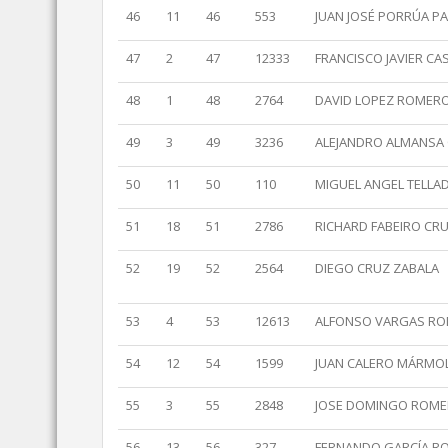
46
11
46
553
JUAN JOSÉ PORRÚA P
47
2
47
12333
FRANCISCO JAVIER C
48
1
48
2764
DAVID LOPEZ ROMER
49
3
49
3236
ALEJANDRO ALMANSA
50
11
50
110
MIGUEL ANGEL TELLAD
51
18
51
2786
RICHARD FABEIRO CR
52
19
52
2564
DIEGO CRUZ ZABALA
53
4
53
12613
ALFONSO VARGAS R
54
12
54
1599
JUAN CALERO MÁRMO
55
3
55
2848
JOSE DOMINGO ROMER
56
13
56
327
FERNANDO GARCÍA R