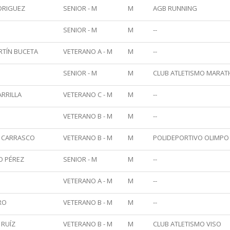
DRIGUEZ
SENIOR - M
M
AGB RUNNING
O
SENIOR - M
M
--
RTÍN BUCETA
VETERANO A - M
M
--
SENIOR - M
M
CLUB ATLETISMO MARA
RRILLA
VETERANO C - M
M
--
VETERANO B - M
M
--
E CARRASCO
VETERANO B - M
M
POLIDEPORTIVO OLIMPO
O PÉREZ
SENIOR - M
M
--
VETERANO A - M
M
--
RO
VETERANO B - M
M
--
 RUÍZ
VETERANO B - M
M
CLUB ATLETISMO VISO