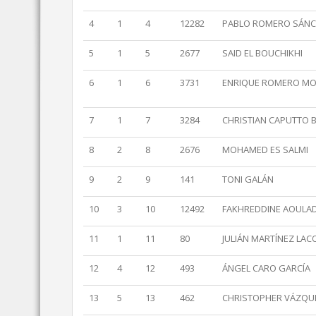
4
1
4
12282
PABLO ROMERO SÁN
5
1
5
2677
SAID EL BOUCHIKHI
6
1
6
3731
ENRIQUE ROMERO M
7
1
7
3284
CHRISTIAN CAPUTTO B
8
2
8
2676
MOHAMED ES SALMI
9
2
9
141
TONI GALÁN
10
3
10
12492
FAKHREDDINE AOULAD
11
1
11
80
JULIÁN MARTÍNEZ LAC
12
4
12
493
ÁNGEL CARO GARCÍA
13
5
13
462
CHRISTOPHER VÁZQU