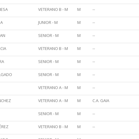
MESA
VETERANO B - M
M
--
SA
JUNIOR - M
M
--
LAN
SENIOR - M
M
--
CIA
VETERANO B - M
M
--
RA
SENIOR - M
M
--
ELGADO
SENIOR - M
M
--
VETERANO A - M
M
--
NCHEZ
VETERANO A - M
M
C.A. GAIA
SENIOR - M
M
--
ÉREZ
VETERANO B - M
M
--