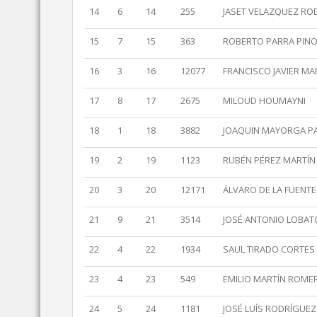
14
6
14
255
JASET VELAZQUEZ RO
15
7
15
363
ROBERTO PARRA PIN
16
3
16
12077
FRANCISCO JAVIER MA
17
8
17
2675
MILOUD HOUMAYNI
18
1
18
3882
JOAQUIN MAYORGA PA
19
2
19
1123
RUBÉN PÉREZ MARTÍN
20
3
20
12171
ÁLVARO DE LA FUENT
21
9
21
3514
JOSÉ ANTONIO LOBAT
22
4
22
1934
SAUL TIRADO CORTES
23
4
23
549
EMILIO MARTÍN ROME
24
5
24
1181
JOSÉ LUÍS RODRÍGUEZ