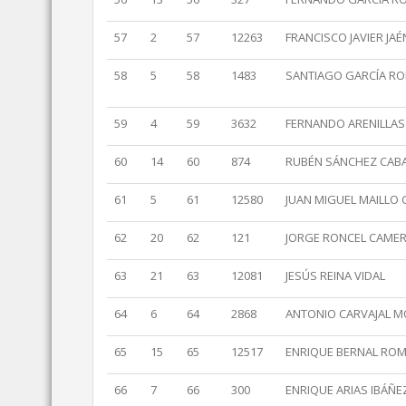
57
2
57
12263
FRANCISCO JAVIER JA
58
5
58
1483
SANTIAGO GARCÍA R
59
4
59
3632
FERNANDO ARENILLA
60
14
60
874
RUBÉN SÁNCHEZ CAB
61
5
61
12580
JUAN MIGUEL MAILLO
62
20
62
121
JORGE RONCEL CAME
63
21
63
12081
JESÚS REINA VIDAL
64
6
64
2868
ANTONIO CARVAJAL M
65
15
65
12517
ENRIQUE BERNAL RO
66
7
66
300
ENRIQUE ARIAS IBÁÑE