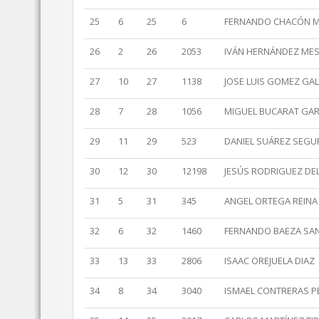
25
6
25
6
FERNANDO CHACÓN 
26
2
26
2053
IVÁN HERNÁNDEZ ME
27
10
27
1138
JOSE LUIS GOMEZ GA
28
7
28
1056
MIGUEL BUCARAT GAR
29
11
29
523
DANIEL SUÁREZ SEGU
30
12
30
12198
JESÚS RODRIGUEZ D
31
5
31
345
ANGEL ORTEGA REINA
32
6
32
1460
FERNANDO BAEZA SA
33
13
33
2806
ISAAC OREJUELA DIAZ
34
8
34
3040
ISMAEL CONTRERAS P