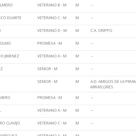
ALMERO
VETERANO B - M
M
--
ASCO DUARTE
VETERANO C - M
M
--
O
VETERANO D - M
M
C.A. ORIPPO
 OLMO
PROMESA - M
M
--
O JIMENEZ
VETERANO A - M
M
--
UZ
SENIOR - M
M
--
SENIOR - M
M
A.D. AMIGOS DE LA PIRA
MIRAFLORES
OMERO
PROMESA - M
M
--
L
VETERANO A - M
M
--
O CLAVIJO
VETERANO C - M
M
--
ODRÍGUEZ
VETERANO A - M
M
--