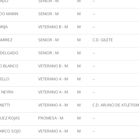
RADO
SENIOR - M
M
--
DO MARIN
SENIOR - M
M
--
RIJA
VETERANO B - M
M
--
AMIREZ
SENIOR - M
M
C.D. GILETE
 DELGADO
SENIOR - M
M
--
O BLANCO
VETERANO B - M
M
--
BELLO
VETERANO A - M
M
--
 NEYRA
VETERANO A - M
M
--
NETTI
VETERANO A - M
M
C.D. ARUNCI DE ATLETI
UEZ ROJAS
PROMESA - M
M
--
BARCO SOJO
VETERANO A - M
M
--