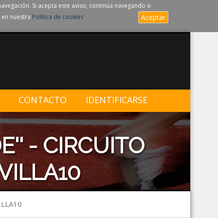
navegación. Si acepta este aviso, continúa navegando o
 en nuestra
Política de cookies
.
Aceptar
CONTACTO
IDENTIFICARSE
'' - CIRCUITO
VILLA10
ILLA10