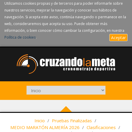
Utilizamos cookies propias y de terceros para poder informarle sobre
nuestros servicios, mejorar la navegación y conocer sus hábitos de
navegación. Si acepta este aviso, continúa navegando o permanece en la
web, consideraremos que acepta su uso. Puede obtener más
información, o bien conocer cómo cambiar la configuración, en nuestra
Política de cookies
.
Aceptar
Inicio
/
Pruebas Finalizadas
/
MEDIO MARATÓN ALMERÍA 2026
/
Clasificaciones
/