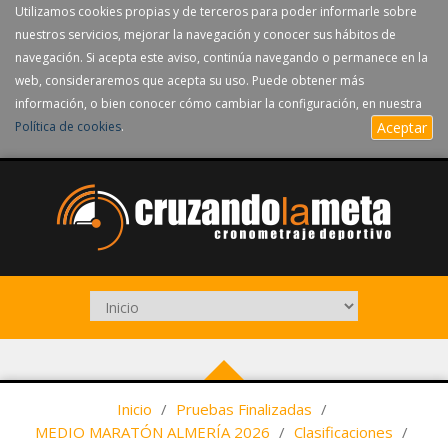
Utilizamos cookies propias y de terceros para poder informarle sobre
nuestros servicios, mejorar la navegación y conocer sus hábitos de
navegación. Si acepta este aviso, continúa navegando o permanece en la
web, consideraremos que acepta su uso. Puede obtener más
información, o bien conocer cómo cambiar la configuración, en nuestra
Política de cookies
.
Aceptar
Inicio
/
Pruebas Finalizadas
/
MEDIO MARATÓN ALMERÍA 2026
/
Clasificaciones
/