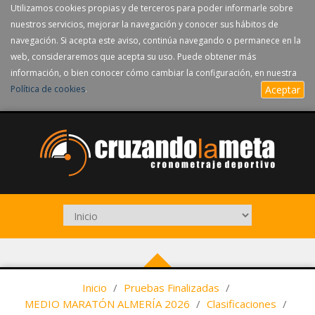
Utilizamos cookies propias y de terceros para poder informarle sobre
nuestros servicios, mejorar la navegación y conocer sus hábitos de
navegación. Si acepta este aviso, continúa navegando o permanece en la
web, consideraremos que acepta su uso. Puede obtener más
información, o bien conocer cómo cambiar la configuración, en nuestra
Política de cookies
.
Aceptar
Inicio
/
Pruebas Finalizadas
/
MEDIO MARATÓN ALMERÍA 2026
/
Clasificaciones
/