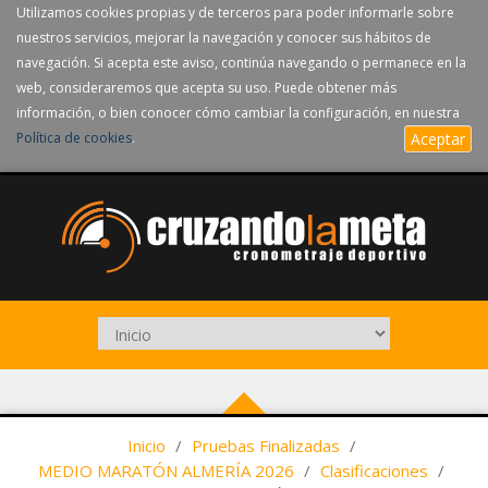
Utilizamos cookies propias y de terceros para poder informarle sobre
nuestros servicios, mejorar la navegación y conocer sus hábitos de
navegación. Si acepta este aviso, continúa navegando o permanece en la
web, consideraremos que acepta su uso. Puede obtener más
información, o bien conocer cómo cambiar la configuración, en nuestra
Política de cookies
.
Aceptar
Inicio
/
Pruebas Finalizadas
/
MEDIO MARATÓN ALMERÍA 2026
/
Clasificaciones
/