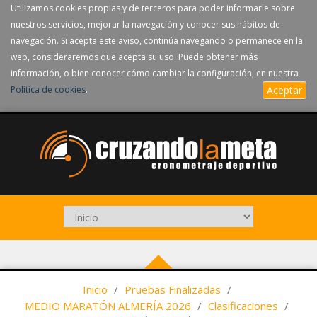
Utilizamos cookies propias y de terceros para poder informarle sobre
nuestros servicios, mejorar la navegación y conocer sus hábitos de
navegación. Si acepta este aviso, continúa navegando o permanece en la
web, consideraremos que acepta su uso. Puede obtener más
información, o bien conocer cómo cambiar la configuración, en nuestra
Política de cookies
.
Aceptar
Inicio
/
Pruebas Finalizadas
/
MEDIO MARATÓN ALMERÍA 2026
/
Clasificaciones
/