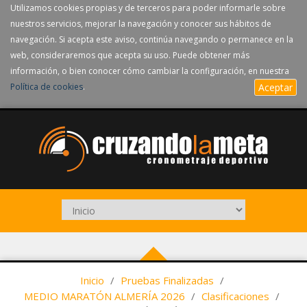
Utilizamos cookies propias y de terceros para poder informarle sobre
nuestros servicios, mejorar la navegación y conocer sus hábitos de
navegación. Si acepta este aviso, continúa navegando o permanece en la
web, consideraremos que acepta su uso. Puede obtener más
información, o bien conocer cómo cambiar la configuración, en nuestra
Política de cookies
.
Aceptar
Inicio
/
Pruebas Finalizadas
/
MEDIO MARATÓN ALMERÍA 2026
/
Clasificaciones
/