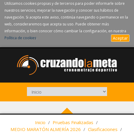
Utilizamos cookies propias y de terceros para poder informarle sobre
nuestros servicios, mejorar la navegación y conocer sus hábitos de
navegación. Si acepta este aviso, continúa navegando o permanece en la
web, consideraremos que acepta su uso. Puede obtener más
información, o bien conocer cómo cambiar la configuración, en nuestra
Política de cookies
.
Aceptar
Inicio
/
Pruebas Finalizadas
/
MEDIO MARATÓN ALMERÍA 2026
/
Clasificaciones
/