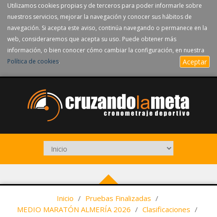
Utilizamos cookies propias y de terceros para poder informarle sobre
nuestros servicios, mejorar la navegación y conocer sus hábitos de
navegación. Si acepta este aviso, continúa navegando o permanece en la
web, consideraremos que acepta su uso. Puede obtener más
información, o bien conocer cómo cambiar la configuración, en nuestra
Política de cookies
.
Aceptar
Inicio
/
Pruebas Finalizadas
/
MEDIO MARATÓN ALMERÍA 2026
/
Clasificaciones
/