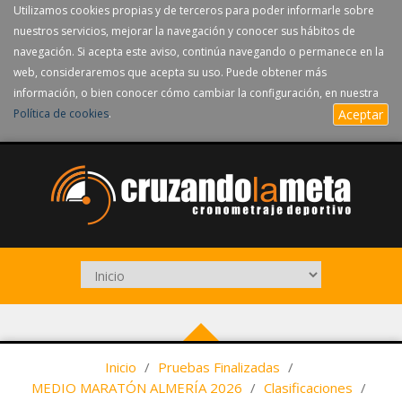
Utilizamos cookies propias y de terceros para poder informarle sobre
nuestros servicios, mejorar la navegación y conocer sus hábitos de
navegación. Si acepta este aviso, continúa navegando o permanece en la
web, consideraremos que acepta su uso. Puede obtener más
información, o bien conocer cómo cambiar la configuración, en nuestra
Política de cookies
.
Aceptar
Inicio
/
Pruebas Finalizadas
/
MEDIO MARATÓN ALMERÍA 2026
/
Clasificaciones
/