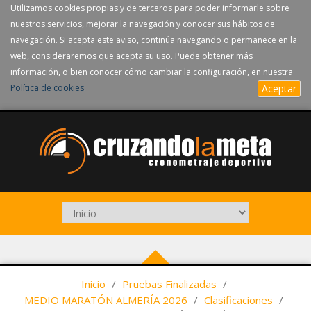
Utilizamos cookies propias y de terceros para poder informarle sobre
nuestros servicios, mejorar la navegación y conocer sus hábitos de
navegación. Si acepta este aviso, continúa navegando o permanece en la
web, consideraremos que acepta su uso. Puede obtener más
información, o bien conocer cómo cambiar la configuración, en nuestra
Política de cookies
.
Aceptar
Inicio
/
Pruebas Finalizadas
/
MEDIO MARATÓN ALMERÍA 2026
/
Clasificaciones
/