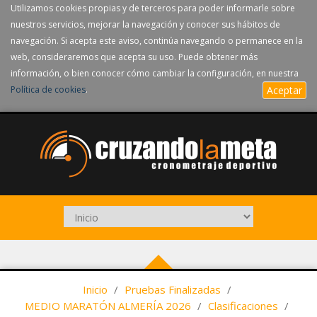
Utilizamos cookies propias y de terceros para poder informarle sobre
nuestros servicios, mejorar la navegación y conocer sus hábitos de
navegación. Si acepta este aviso, continúa navegando o permanece en la
web, consideraremos que acepta su uso. Puede obtener más
información, o bien conocer cómo cambiar la configuración, en nuestra
Política de cookies
.
Aceptar
Inicio
/
Pruebas Finalizadas
/
MEDIO MARATÓN ALMERÍA 2026
/
Clasificaciones
/