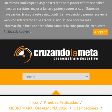
Utilizamos cookies propias y de terceros para poder informarle sobre
nuestros servicios, mejorar la navegación y conocer sus hábitos de
navegación. Si acepta este aviso, continúa navegando o permanece en la
web, consideraremos que acepta su uso. Puede obtener más
información, o bien conocer cómo cambiar la configuración, en nuestra
Política de cookies
.
Aceptar
Inicio
/
Pruebas Finalizadas
/
MEDIO MARATÓN ALMERÍA 2026
/
Clasificaciones
/