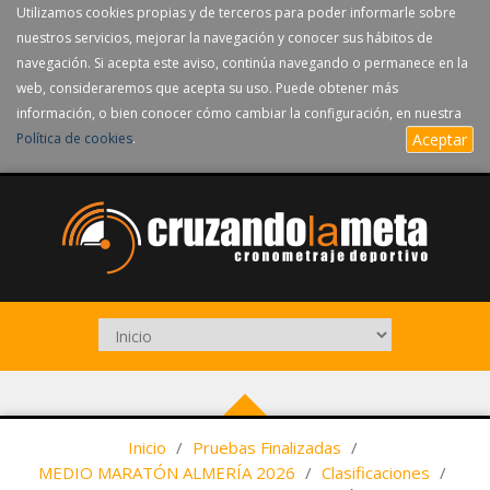
Utilizamos cookies propias y de terceros para poder informarle sobre
nuestros servicios, mejorar la navegación y conocer sus hábitos de
navegación. Si acepta este aviso, continúa navegando o permanece en la
web, consideraremos que acepta su uso. Puede obtener más
información, o bien conocer cómo cambiar la configuración, en nuestra
Política de cookies
.
Aceptar
Inicio
/
Pruebas Finalizadas
/
MEDIO MARATÓN ALMERÍA 2026
/
Clasificaciones
/