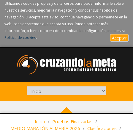
Utilizamos cookies propias y de terceros para poder informarle sobre
nuestros servicios, mejorar la navegación y conocer sus hábitos de
navegación. Si acepta este aviso, continúa navegando o permanece en la
web, consideraremos que acepta su uso. Puede obtener más
información, o bien conocer cómo cambiar la configuración, en nuestra
Política de cookies
.
Aceptar
Inicio
/
Pruebas Finalizadas
/
MEDIO MARATÓN ALMERÍA 2026
/
Clasificaciones
/