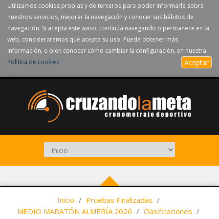
Utilizamos cookies propias y de terceros para poder informarle sobre
nuestros servicios, mejorar la navegación y conocer sus hábitos de
navegación. Si acepta este aviso, continúa navegando o permanece en la
web, consideraremos que acepta su uso. Puede obtener más
información, o bien conocer cómo cambiar la configuración, en nuestra
Política de cookies
.
Aceptar
Inicio
/
Pruebas Finalizadas
/
MEDIO MARATÓN ALMERÍA 2026
/
Clasificaciones
/