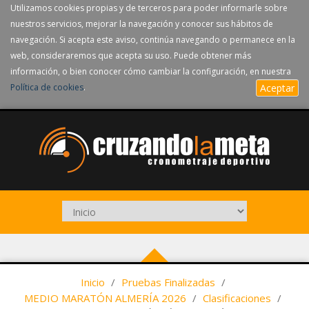
Utilizamos cookies propias y de terceros para poder informarle sobre
nuestros servicios, mejorar la navegación y conocer sus hábitos de
navegación. Si acepta este aviso, continúa navegando o permanece en la
web, consideraremos que acepta su uso. Puede obtener más
información, o bien conocer cómo cambiar la configuración, en nuestra
Política de cookies
.
Aceptar
Inicio
/
Pruebas Finalizadas
/
MEDIO MARATÓN ALMERÍA 2026
/
Clasificaciones
/