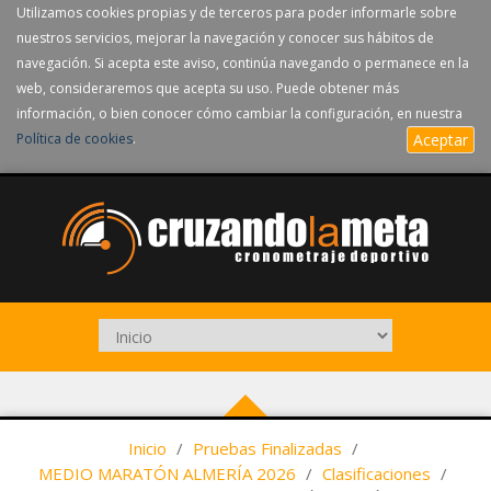
Utilizamos cookies propias y de terceros para poder informarle sobre
nuestros servicios, mejorar la navegación y conocer sus hábitos de
navegación. Si acepta este aviso, continúa navegando o permanece en la
web, consideraremos que acepta su uso. Puede obtener más
información, o bien conocer cómo cambiar la configuración, en nuestra
Política de cookies
.
Aceptar
Inicio
/
Pruebas Finalizadas
/
MEDIO MARATÓN ALMERÍA 2026
/
Clasificaciones
/