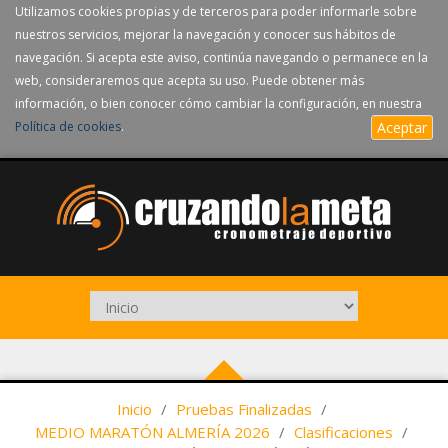
Utilizamos cookies propias y de terceros para poder informarle sobre
nuestros servicios, mejorar la navegación y conocer sus hábitos de
navegación. Si acepta este aviso, continúa navegando o permanece en la
web, consideraremos que acepta su uso. Puede obtener más
información, o bien conocer cómo cambiar la configuración, en nuestra
Política de cookies
.
Aceptar
Inicio
/
Pruebas Finalizadas
/
MEDIO MARATÓN ALMERÍA 2026
/
Clasificaciones
/