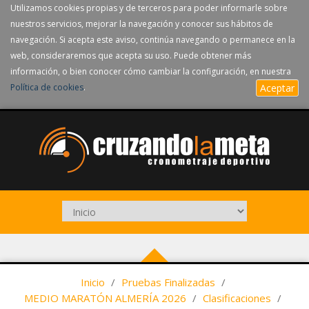
Utilizamos cookies propias y de terceros para poder informarle sobre
nuestros servicios, mejorar la navegación y conocer sus hábitos de
navegación. Si acepta este aviso, continúa navegando o permanece en la
web, consideraremos que acepta su uso. Puede obtener más
información, o bien conocer cómo cambiar la configuración, en nuestra
Política de cookies
.
Aceptar
Inicio
/
Pruebas Finalizadas
/
MEDIO MARATÓN ALMERÍA 2026
/
Clasificaciones
/