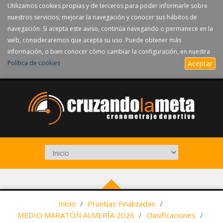
Utilizamos cookies propias y de terceros para poder informarle sobre
nuestros servicios, mejorar la navegación y conocer sus hábitos de
navegación. Si acepta este aviso, continúa navegando o permanece en la
web, consideraremos que acepta su uso. Puede obtener más
información, o bien conocer cómo cambiar la configuración, en nuestra
Política de cookies
.
Aceptar
Inicio
/
Pruebas Finalizadas
/
MEDIO MARATÓN ALMERÍA 2026
/
Clasificaciones
/