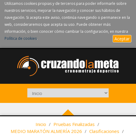
Utilizamos cookies propias y de terceros para poder informarle sobre
nuestros servicios, mejorar la navegación y conocer sus hábitos de
navegación. Si acepta este aviso, continúa navegando o permanece en la
web, consideraremos que acepta su uso. Puede obtener más
información, o bien conocer cómo cambiar la configuración, en nuestra
Política de cookies
.
Aceptar
Inicio
/
Pruebas Finalizadas
/
MEDIO MARATÓN ALMERÍA 2026
/
Clasificaciones
/