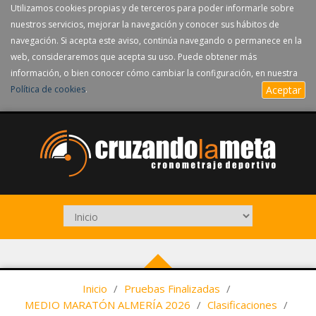
Utilizamos cookies propias y de terceros para poder informarle sobre
nuestros servicios, mejorar la navegación y conocer sus hábitos de
navegación. Si acepta este aviso, continúa navegando o permanece en la
web, consideraremos que acepta su uso. Puede obtener más
información, o bien conocer cómo cambiar la configuración, en nuestra
Política de cookies
.
Aceptar
Inicio
/
Pruebas Finalizadas
/
MEDIO MARATÓN ALMERÍA 2026
/
Clasificaciones
/