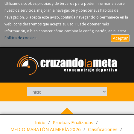
Utilizamos cookies propias y de terceros para poder informarle sobre
nuestros servicios, mejorar la navegación y conocer sus hábitos de
navegación. Si acepta este aviso, continúa navegando o permanece en la
web, consideraremos que acepta su uso. Puede obtener más
información, o bien conocer cómo cambiar la configuración, en nuestra
Política de cookies
.
Aceptar
Inicio
/
Pruebas Finalizadas
/
MEDIO MARATÓN ALMERÍA 2026
/
Clasificaciones
/