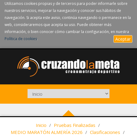
Utilizamos cookies propias y de terceros para poder informarle sobre
nuestros servicios, mejorar la navegación y conocer sus hábitos de
navegación. Si acepta este aviso, continúa navegando o permanece en la
web, consideraremos que acepta su uso. Puede obtener más
información, o bien conocer cómo cambiar la configuración, en nuestra
Política de cookies
.
Aceptar
Inicio
/
Pruebas Finalizadas
/
MEDIO MARATÓN ALMERÍA 2026
/
Clasificaciones
/