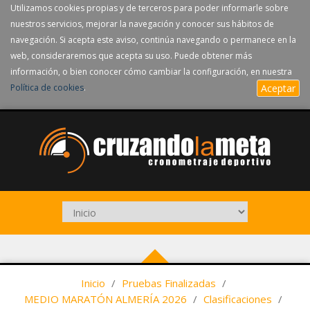
Utilizamos cookies propias y de terceros para poder informarle sobre
nuestros servicios, mejorar la navegación y conocer sus hábitos de
navegación. Si acepta este aviso, continúa navegando o permanece en la
web, consideraremos que acepta su uso. Puede obtener más
información, o bien conocer cómo cambiar la configuración, en nuestra
Política de cookies
.
Aceptar
Inicio
/
Pruebas Finalizadas
/
MEDIO MARATÓN ALMERÍA 2026
/
Clasificaciones
/