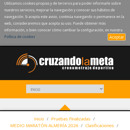
Utilizamos cookies propias y de terceros para poder informarle sobre
nuestros servicios, mejorar la navegación y conocer sus hábitos de
navegación. Si acepta este aviso, continúa navegando o permanece en la
web, consideraremos que acepta su uso. Puede obtener más
información, o bien conocer cómo cambiar la configuración, en nuestra
Política de cookies
.
Aceptar
Inicio
/
Pruebas Finalizadas
/
MEDIO MARATÓN ALMERÍA 2026
/
Clasificaciones
/