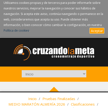
Utilizamos cookies propias y de terceros para poder informarle sobre
nuestros servicios, mejorar la navegación y conocer sus hábitos de
navegación. Si acepta este aviso, continúa navegando o permanece en la
web, consideraremos que acepta su uso. Puede obtener más
información, o bien conocer cómo cambiar la configuración, en nuestra
Política de cookies
.
Aceptar
Inicio
/
Pruebas Finalizadas
/
MEDIO MARATÓN ALMERÍA 2026
/
Clasificaciones
/