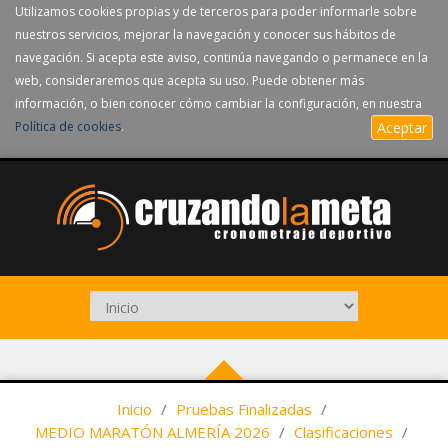
Utilizamos cookies propias y de terceros para poder informarle sobre
nuestros servicios, mejorar la navegación y conocer sus hábitos de
navegación. Si acepta este aviso, continúa navegando o permanece en la
web, consideraremos que acepta su uso. Puede obtener más
información, o bien conocer cómo cambiar la configuración, en nuestra
Política de cookies
.
Aceptar
Inicio
/
Pruebas Finalizadas
/
MEDIO MARATÓN ALMERÍA 2026
/
Clasificaciones
/