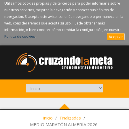
Utilizamos cookies propias y de terceros para poder informarle sobre
nuestros servicios, mejorar la navegación y conocer sus hábitos de
navegación. Si acepta este aviso, continúa navegando o permanece en la
web, consideraremos que acepta su uso. Puede obtener más
información, o bien conocer cómo cambiar la configuración, en nuestra
Política de cookies
.
Aceptar
Inicio
/
Finalizadas
/
MEDIO MARATÓN ALMERÍA 2026