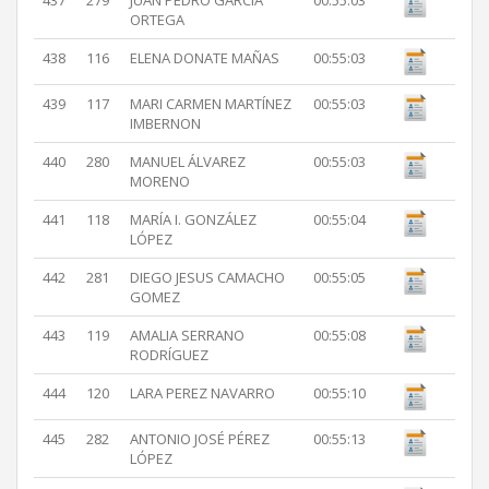
437
279
JUAN PEDRO GARCIA
00:55:03
ORTEGA
438
116
ELENA DONATE MAÑAS
00:55:03
439
117
MARI CARMEN MARTÍNEZ
00:55:03
IMBERNON
440
280
MANUEL ÁLVAREZ
00:55:03
MORENO
441
118
MARÍA I. GONZÁLEZ
00:55:04
LÓPEZ
442
281
DIEGO JESUS CAMACHO
00:55:05
GOMEZ
443
119
AMALIA SERRANO
00:55:08
RODRÍGUEZ
444
120
LARA PEREZ NAVARRO
00:55:10
445
282
ANTONIO JOSÉ PÉREZ
00:55:13
LÓPEZ