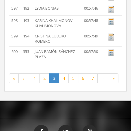
597
192
LYDIA BONIAS
00:57:46
598
193
KARINA KHALIMONOV
00:57:48
KHALIMONOVA
599
194
CRISTINA CUBERO
00:57:49
ROMERO
600
353
JUAN RAMÓN SÁNCHEZ
00:57:50
PLAZA
«
←
1
2
3
4
5
6
7
→
»