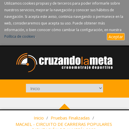
Utilizamos cookies propias y de terceros para poder informarle sobre
nuestros servicios, mejorar la navegación y conocer sus hábitos de
navegación. Si acepta este aviso, continúa navegando o permanece en la
web, consideraremos que acepta su uso. Puede obtener más
información, o bien conocer cómo cambiar la configuración, en nuestra
Política de cookies
.
Aceptar
Inicio
/
Pruebas Finalizadas
/
MACAEL - CIRCUITO DE CARRERAS POPULARES