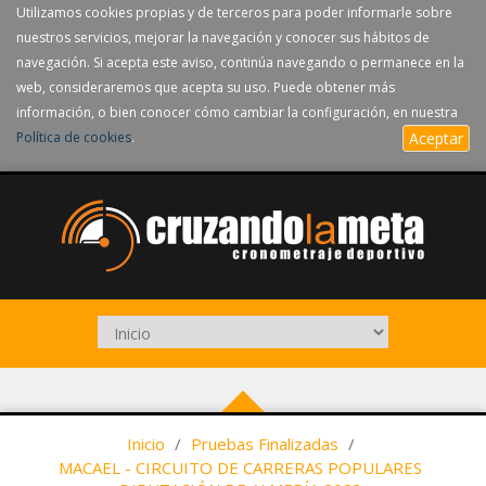
Utilizamos cookies propias y de terceros para poder informarle sobre
nuestros servicios, mejorar la navegación y conocer sus hábitos de
navegación. Si acepta este aviso, continúa navegando o permanece en la
web, consideraremos que acepta su uso. Puede obtener más
información, o bien conocer cómo cambiar la configuración, en nuestra
Política de cookies
.
Aceptar
Inicio
/
Pruebas Finalizadas
/
MACAEL - CIRCUITO DE CARRERAS POPULARES