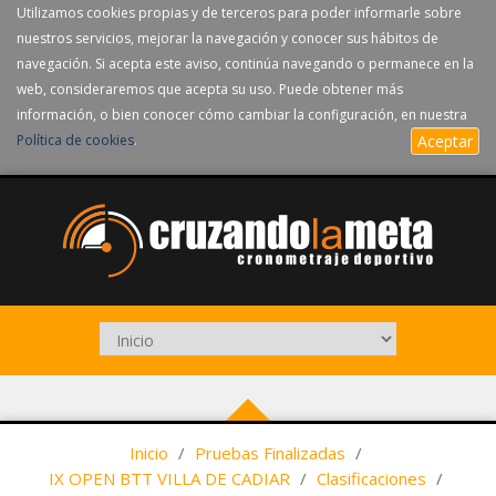
Utilizamos cookies propias y de terceros para poder informarle sobre
nuestros servicios, mejorar la navegación y conocer sus hábitos de
navegación. Si acepta este aviso, continúa navegando o permanece en la
web, consideraremos que acepta su uso. Puede obtener más
información, o bien conocer cómo cambiar la configuración, en nuestra
Política de cookies
.
Aceptar
Inicio
/
Pruebas Finalizadas
/
IX OPEN BTT VILLA DE CADIAR
/
Clasificaciones
/