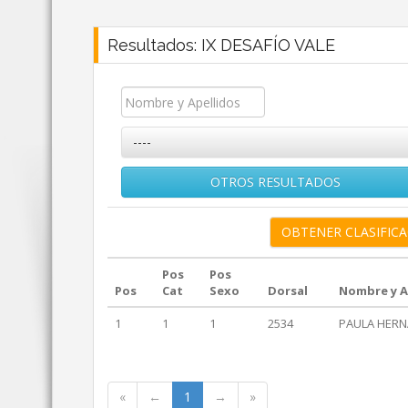
Resultados: IX DESAFÍO VALE
----
OTROS RESULTADOS
Pos
Pos
Pos
Cat
Sexo
Dorsal
Nombre y A
1
1
1
2534
PAULA HERN
«
←
1
→
»