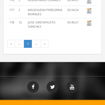
176
5
NOELIA ARIAS CASARES
03:34:01
177
2
MAGDALENA PEREGRINA
03:34:24
MORALES
178
12
JOSE SANTAFAUSTA
03:40:27
SANCHEZ
«
←
1
→
»