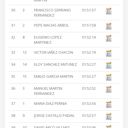
MARTIN
30
3
FRANCISCO SERRANO
01:51:37
FERNANDEZ
31
2
PEPE MACIAS ARBOL
01:51:58
32
8
EUGENIO LOPEZ
01:52:14
MARTINEZ
33
13
VICTOR IAÑEZ CHACON
01:52:19
34
14
ELOY SANCHEZ ANTUNEZ
01:52:27
35
15
EMILIO GARCIA MARTIN
01:52:27
36
3
MANUEL MARTIN
01:52:52
FERNANDEZ
37
1
MARIA DIAZ PERNIA
01:52:56
38
9
JORGE CASTILLO PADIAL
01:52:57
39
10
DAVID ARCO VILCHES
01:53:06