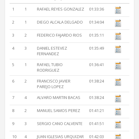
1
1
RAFAEL REYES GONZALEZ
01:33:36
2
1
DIEGO ALCALA DELGADO
01:34:04
3
2
FEDERICO FAJARDO RIOS
01:35:11
4
3
DANIEL ESTEVEZ
01:35:49
FERNANDEZ
5
1
RAFAEL TUBIO
01:36:41
RODRIGUEZ
6
2
FRANCISCO JAVIER
01:38:24
PAREJO LOPEZ
7
4
ALVARO MARTIN BACAS
01:38:24
8
2
MANUEL SAMOS PEREZ
01:41:21
9
3
SERGIO CANO CALVENTE
01:41:51
10
4
JUAN IGLESIAS URQUIZAR
01:42:03