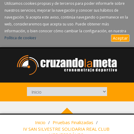
Utilizamos cookies propias y de terceros para poder informarle sobre
nuestros servicios, mejorar la navegación y conocer sus hábitos de
navegación. Si acepta este aviso, continúa navegando o permanece en la
web, consideraremos que acepta su uso. Puede obtener más
información, o bien conocer cómo cambiar la configuración, en nuestra
Política de cookies
.
Aceptar
Inicio
/
Pruebas Finalizadas
/
IV SAN SILVESTRE SOLIDARIA REAL CLUB