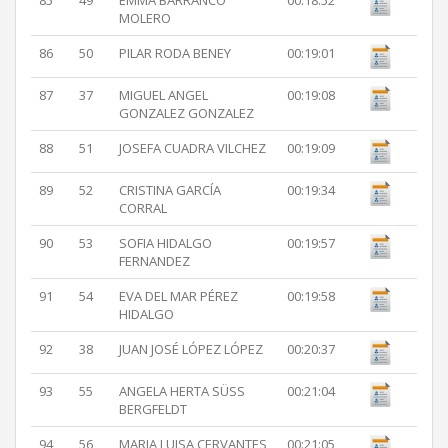
85
49
EMMA BARRANCO
00:18:52
MOLERO
86
50
PILAR RODA BENEY
00:19:01
87
37
MIGUEL ANGEL
00:19:08
GONZALEZ GONZALEZ
88
51
JOSEFA CUADRA VILCHEZ
00:19:09
89
52
CRISTINA GARCÍA
00:19:34
CORRAL
90
53
SOFIA HIDALGO
00:19:57
FERNANDEZ
91
54
EVA DEL MAR PÉREZ
00:19:58
HIDALGO
92
38
JUAN JOSÉ LÓPEZ LÓPEZ
00:20:37
93
55
ANGELA HERTA SÜSS
00:21:04
BERGFELDT
94
56
MARIA LUISA CERVANTES
00:21:05