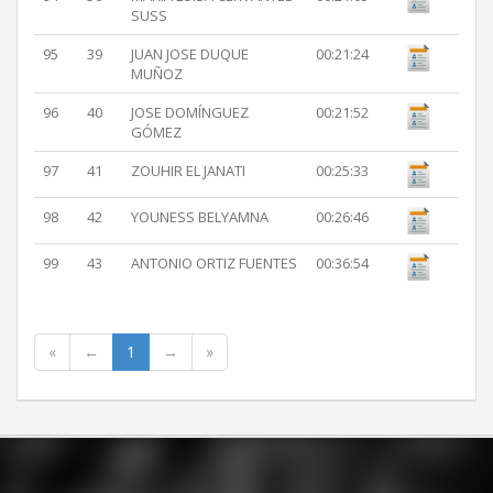
SUSS
95
39
JUAN JOSE DUQUE
00:21:24
MUÑOZ
96
40
JOSE DOMÍNGUEZ
00:21:52
GÓMEZ
97
41
ZOUHIR EL JANATI
00:25:33
98
42
YOUNESS BELYAMNA
00:26:46
99
43
ANTONIO ORTIZ FUENTES
00:36:54
«
←
1
→
»