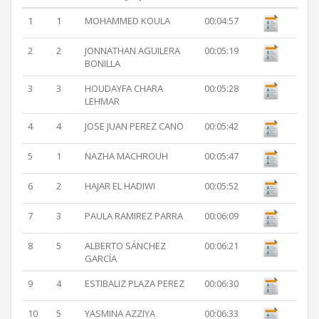
1
1
MOHAMMED KOULA
00:04:57
2
2
JONNATHAN AGUILERA
00:05:19
BONILLA
3
3
HOUDAYFA CHARA
00:05:28
LEHMAR
4
4
JOSE JUAN PEREZ CANO
00:05:42
5
1
NAZHA MACHROUH
00:05:47
6
2
HAJAR EL HADIWI
00:05:52
7
3
PAULA RAMIREZ PARRA
00:06:09
8
5
ALBERTO SÁNCHEZ
00:06:21
GARCÍA
9
4
ESTIBALIZ PLAZA PEREZ
00:06:30
10
5
YASMINA AZZIYA
00:06:33