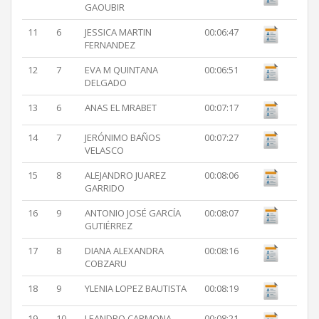
GAOUBIR
11
6
JESSICA MARTIN
00:06:47
FERNANDEZ
12
7
EVA M QUINTANA
00:06:51
DELGADO
13
6
ANAS EL MRABET
00:07:17
14
7
JERÓNIMO BAÑOS
00:07:27
VELASCO
15
8
ALEJANDRO JUAREZ
00:08:06
GARRIDO
16
9
ANTONIO JOSÉ GARCÍA
00:08:07
GUTIÉRREZ
17
8
DIANA ALEXANDRA
00:08:16
COBZARU
18
9
YLENIA LOPEZ BAUTISTA
00:08:19
19
10
LEANDRO CARMONA
00:08:21