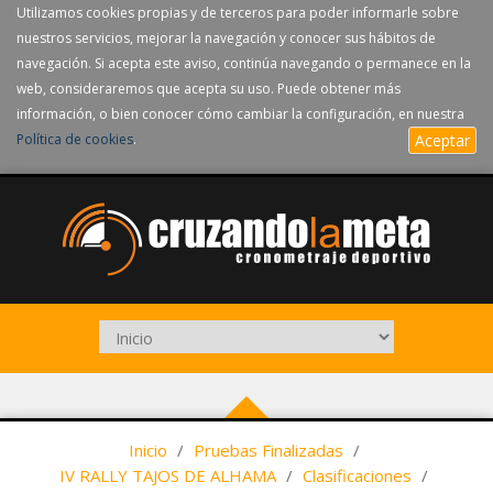
Utilizamos cookies propias y de terceros para poder informarle sobre
nuestros servicios, mejorar la navegación y conocer sus hábitos de
navegación. Si acepta este aviso, continúa navegando o permanece en la
web, consideraremos que acepta su uso. Puede obtener más
información, o bien conocer cómo cambiar la configuración, en nuestra
Política de cookies
.
Aceptar
Inicio
/
Pruebas Finalizadas
/
IV RALLY TAJOS DE ALHAMA
/
Clasificaciones
/