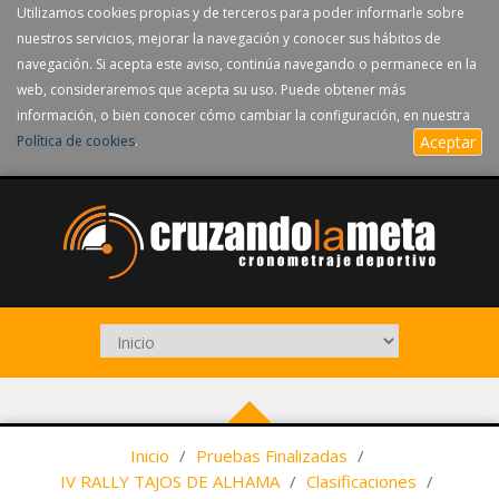
Utilizamos cookies propias y de terceros para poder informarle sobre
nuestros servicios, mejorar la navegación y conocer sus hábitos de
navegación. Si acepta este aviso, continúa navegando o permanece en la
web, consideraremos que acepta su uso. Puede obtener más
información, o bien conocer cómo cambiar la configuración, en nuestra
Política de cookies
.
Aceptar
Inicio
/
Pruebas Finalizadas
/
IV RALLY TAJOS DE ALHAMA
/
Clasificaciones
/