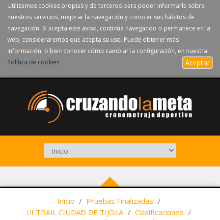
Utilizamos cookies propias y de terceros para poder informarle sobre
nuestros servicios, mejorar la navegación y conocer sus hábitos de
navegación. Si acepta este aviso, continúa navegando o permanece en la
web, consideraremos que acepta su uso. Puede obtener más
información, o bien conocer cómo cambiar la configuración, en nuestra
Política de cookies
.
Aceptar
Inicio
/
Pruebas Finalizadas
/
III TRAIL CIUDAD DE TIJOLA
/
Clasificaciones
/