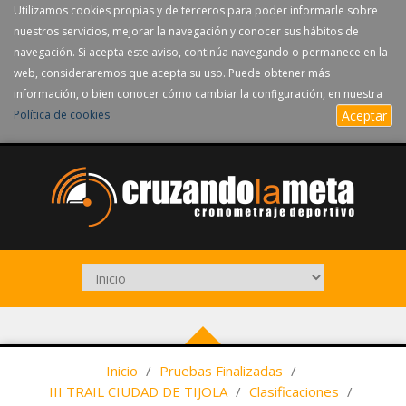
Utilizamos cookies propias y de terceros para poder informarle sobre
nuestros servicios, mejorar la navegación y conocer sus hábitos de
navegación. Si acepta este aviso, continúa navegando o permanece en la
web, consideraremos que acepta su uso. Puede obtener más
información, o bien conocer cómo cambiar la configuración, en nuestra
Política de cookies
.
Aceptar
Inicio
/
Pruebas Finalizadas
/
III TRAIL CIUDAD DE TIJOLA
/
Clasificaciones
/